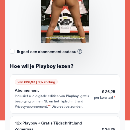
Ik geef een abonnement cadeau
Hoe wil je Playboy lezen?
Van €
26,97
| 3% korting
Abonnement
€ 26,25
Inclusief alle digitale edities van
Playboy
, gratis
*
per kwartaal
bezorging binnen NL en het Tijdschrift.land
Privacy-abonnement.
**
Discreet verzonden.
12x Playboy + Gratis Tijdschrift.land
Zomerpas
€ 26,25