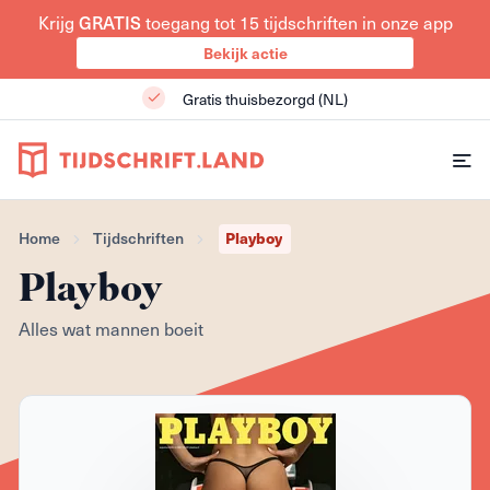
GRATIS
Krijg
toegang tot 15 tijdschriften in onze app
Bekijk actie
Gratis thuisbezorgd (NL)
Playboy
Home
Tijdschriften
Playboy
Alles wat mannen boeit