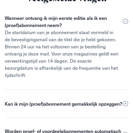
Wanneer ontvang ik mijn eerste editie als ik een
(proef)abonnement neem?
De startdatum van je abonnement staat vermeld in
de bevestigingsmail van de titel die je hebt gekozen.
Binnen 24 uur na het voltooien van je bestelling
ontvang je deze mail. Voor onze magazines geldt een
verwerkingstijd van 14 dagen. De exacte
bezorgdatum is afhankelijk van de frequentie van het
tijdschrift.
Kan ik mijn (proef)abonnement gemakkelijk opzeggen?
Ja, na de gekozen kortingsperiode kun je maandelijks
opzeggen. Alle proef- en cadeauabonnementen
Worden proef- of voordeelabonnementen automatisch
worden automatisch stopgezet. Wil jij je abonnement