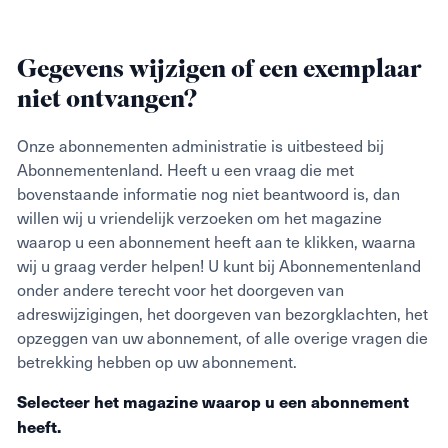
aanvragen. We proberen je zo snel mogelijk een
Download de Tijdschrift.land app
en start direct
nieuw exemplaar op te sturen. Tot die tijd kun je deze
met lezen
editie als abonnee wel digitaal lezen via
Gegevens wijzigen of een exemplaar
tijdschrift.nl
.
niet ontvangen?
Heb je een losse editie besteld? Neem contact op via
ons contactformulier. We bieden hierbij geen
Onze abonnementen administratie is uitbesteed bij
mogelijkheid tot het digitaal lezen van je gekozen
Abonnementenland. Heeft u een vraag die met
tijdschrift.
bovenstaande informatie nog niet beantwoord is, dan
Indien je bent verhuisd kun je via de
klantenservice
willen wij u vriendelijk verzoeken om het magazine
de wijziging doorgeven. Je ontvangt dan geen
waarop u een abonnement heeft aan te klikken, waarna
nazending. Voor een nazending dien je contact op te
wij u graag verder helpen! U kunt bij Abonnementenland
nemen.
onder andere terecht voor het doorgeven van
adreswijzigingen, het doorgeven van bezorgklachten, het
opzeggen van uw abonnement, of alle overige vragen die
betrekking hebben op uw abonnement.
Selecteer het magazine waarop u een abonnement
heeft.