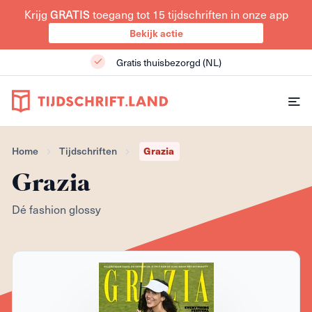
Krijg
toegang tot 15 tijdschriften in onze app
GRATIS
Bekijk actie
Gratis thuisbezorgd (NL)
Grazia
Home
Tijdschriften
Grazia
Dé fashion glossy