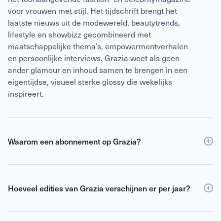
voor vrouwen met stijl. Het tijdschrift brengt het
laatste nieuws uit de modewereld, beautytrends,
lifestyle en showbizz gecombineerd met
maatschappelijke thema’s, empowermentverhalen
en persoonlijke interviews. Grazia weet als geen
ander glamour en inhoud samen te brengen in een
eigentijdse, visueel sterke glossy die wekelijks
inspireert.
Waarom een abonnement op Grazia?
Een abonnement op Grazia is voordeliger dan
losse
verkoop
en geeft toegang tot de digitale edities. Je
ontvangt elke editie thuis en bent altijd op de hoogte
Hoeveel edities van Grazia verschijnen er per jaar?
van de nieuwste trends, gossip en inspirerende
Grazia verschijnt 8 keer per jaar.
verhalen uit binnen- en buitenland.