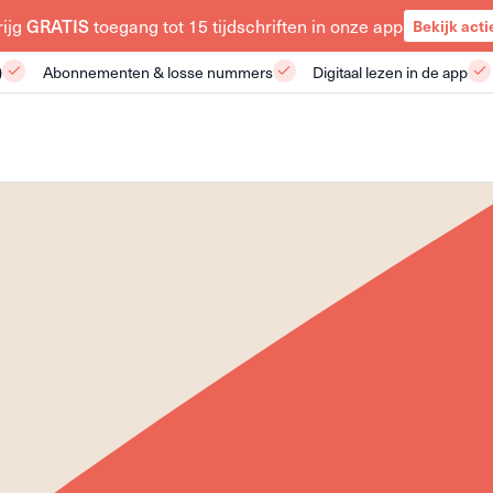
GRATIS
rijg
toegang tot 15 tijdschriften in onze app
Bekijk acti
)
Abonnementen & losse nummers
Digitaal lezen in de app