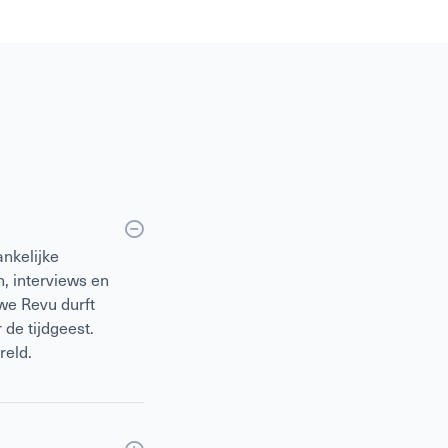
nkelijke
, interviews en
we Revu durft
 de tijdgeest.
reld.