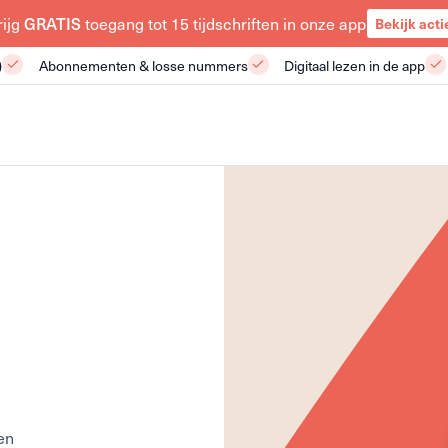
GRATIS
rijg
toegang tot 15 tijdschriften in onze app
Bekijk acti
)
Abonnementen & losse nummers
Digitaal lezen in de app
en