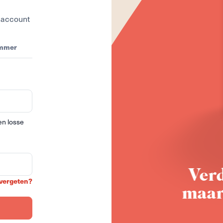
d account
mmer
een losse
Verd
vergeten?
maar