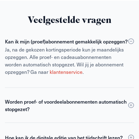
Veelgestelde vragen
Kan ik mijn (proef)abonnement gemakkelijk opzeggen?
Ja, na de gekozen kortingsperiode kun je maandelijks
opzeggen. Alle proef- en cadeauabonnementen
worden automatisch stopgezet. Wil jij je abonnement
opzeggen? Ga naar
klantenservice
.
Worden proef- of voordeelabonnementen automatisch
stopgezet?
Kortlopende proefabonnementen en
cadeauabonnementen eindigen automatisch en de
bezorging stopt vanzelf. Je zit dus nergens aan vast.
Hoe kan ik de digitale editie van het tijdschrift lezen?