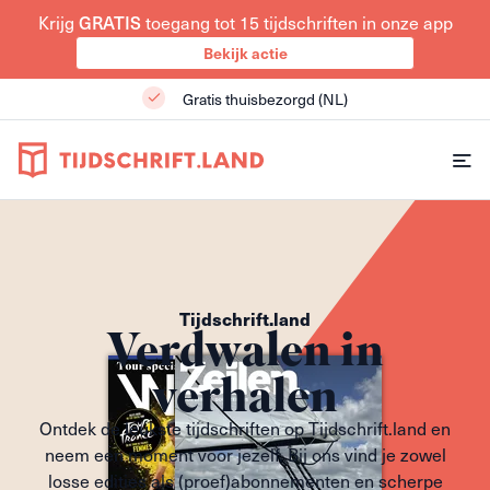
GRATIS
Krijg
toegang tot 15 tijdschriften in onze app
Bekijk actie
Gratis thuisbezorgd (NL)
Tijdschrift.land
Verdwalen in
verhalen
Ontdek de leukste tijdschriften op Tijdschrift.land en
neem een moment voor jezelf. Bij ons vind je zowel
losse edities als (proef)abonnementen en scherpe