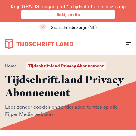
Krijg
GRATIS
toegang tot 15 tijdschriften in onze app
Bekijk actie
Gratis thuisbezorgd (NL)
Home
Tijdschrift.land Privacy Abonnement
Tijdschrift.land Privacy
Abonnement
Lees zonder cookies én zonder advertenties op alle
Pijper Media websites