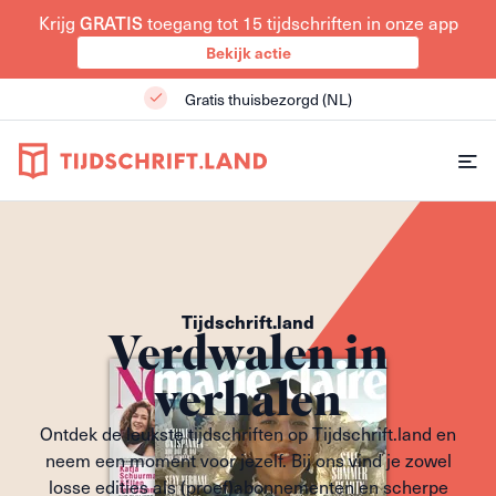
Krijg
GRATIS
toegang tot 15 tijdschriften in onze app
Bekijk actie
Gratis thuisbezorgd (NL)
Tijdschrift.land
Verdwalen in
verhalen
Ontdek de leukste tijdschriften op Tijdschrift.land en
neem een moment voor jezelf. Bij ons vind je zowel
losse edities als (proef)abonnementen en scherpe