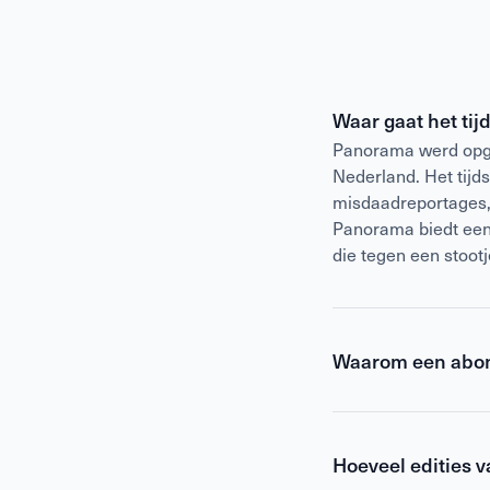
Waar gaat het tij
Panorama werd opge
Nederland. Het tijd
misdaadreportages, o
Panorama biedt een 
die tegen een stoot
Waarom een abo
Een abonnement op
de digitale edities.
Hoeveel edities 
missen. Met een abo
crime, sport, showb