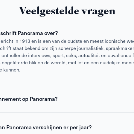
Veelgestelde vragen
dschrift Panorama over?
richt in 1913 en is een van de oudste en meest iconische w
schrift staat bekend om zijn scherpe journalistiek, spraakmak
nthullende interviews, sport, seks, actualiteit en opvallende f
ongefilterde blik op de wereld, met lef en een duidelijke meni
je kunnen.
nnement op Panorama?
 Panorama is voordeliger dan
losse verkoop
en geeft daarnaas
 Je ontvangt Panorama wekelijks thuis, zodat je nooit een verhaa
van Panorama verschijnen er per jaar?
nnement blijf je altijd op de hoogte van het laatste nieuws op
izz en meer.