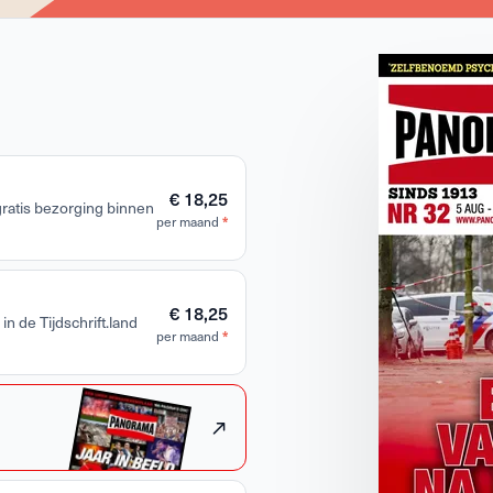
€ 18,25
 gratis bezorging binnen
per maand
*
€ 18,25
in de Tijdschrift.land
per maand
*