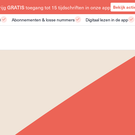
rijg
GRATIS
toegang tot 15 tijdschriften in onze app
Bekijk acti
)
Abonnementen & losse nummers
Digitaal lezen in de app