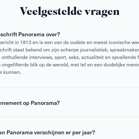
Veelgestelde vragen
dschrift Panorama over?
richt in 1913 en is een van de oudste en meest iconische w
schrift staat bekend om zijn scherpe journalistiek, spraakmak
nthullende interviews, sport, seks, actualiteit en opvallende f
ongefilterde blik op de wereld, met lef en een duidelijke meni
je kunnen.
nnement op Panorama?
 Panorama is voordeliger dan
losse verkoop
en geeft daarnaas
 Je ontvangt Panorama wekelijks thuis, zodat je nooit een verhaa
nnement blijf je altijd op de hoogte van het laatste nieuws op
van Panorama verschijnen er per jaar?
izz en meer.