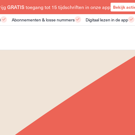
GRATIS
rijg
toegang tot 15 tijdschriften in onze app
Bekijk acti
)
Abonnementen & losse nummers
Digitaal lezen in de app