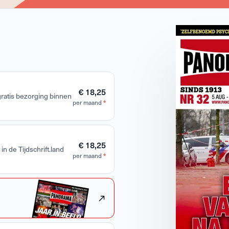
€ 18,25
 gratis bezorging binnen
*
per maand
€ 18,25
in de Tijdschrift.land
*
per maand