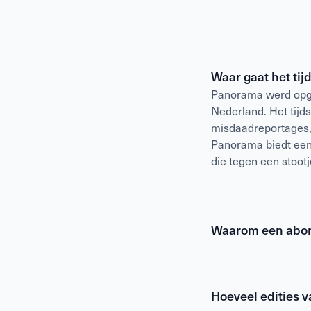
Waar gaat het tij
Panorama werd opge
Nederland. Het tijd
misdaadreportages, o
Panorama biedt een 
die tegen een stoot
Waarom een abo
Een abonnement op
de digitale edities.
missen. Met een abo
Hoeveel edities 
crime, sport, showb