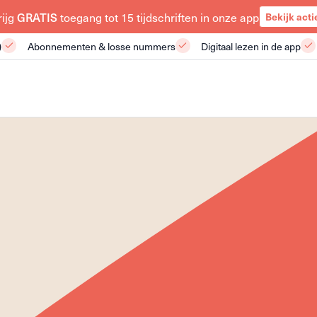
rijg
GRATIS
toegang tot 15 tijdschriften in onze app
Bekijk acti
)
Abonnementen & losse nummers
Digitaal lezen in de app