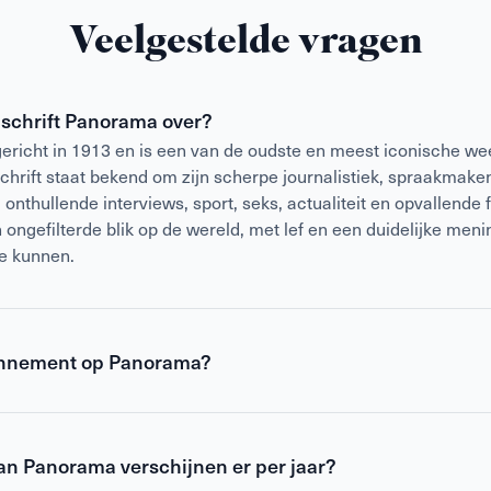
Veelgestelde vragen
dschrift Panorama over?
richt in 1913 en is een van de oudste en meest iconische w
schrift staat bekend om zijn scherpe journalistiek, spraakmak
nthullende interviews, sport, seks, actualiteit en opvallende f
ongefilterde blik op de wereld, met lef en een duidelijke meni
je kunnen.
nnement op Panorama?
 Panorama is voordeliger dan
losse verkoop
en geeft daarnaas
 Je ontvangt Panorama wekelijks thuis, zodat je nooit een verhaa
van Panorama verschijnen er per jaar?
nnement blijf je altijd op de hoogte van het laatste nieuws op
izz en meer.