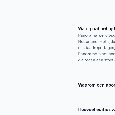
Waar gaat het tij
Panorama werd opge
Nederland. Het tijd
misdaadreportages, o
Panorama biedt een 
die tegen een stoot
Waarom een abo
Een abonnement op
de digitale edities.
Hoeveel edities 
missen. Met een abo
crime, sport, showb