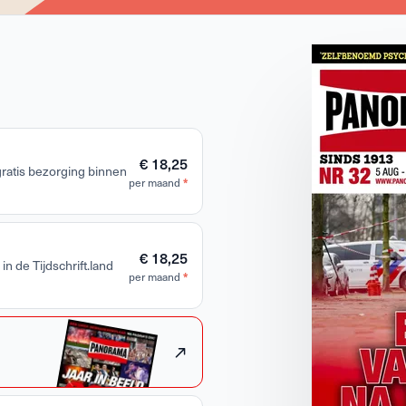
€ 18,25
 gratis bezorging binnen
per maand
*
€ 18,25
in de Tijdschrift.land
per maand
*