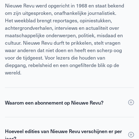
Nieuwe Revu werd opgericht in 1968 en staat bekend
om zijn uitgesproken, onafhankelijke journalistiek.
Het weekblad brengt reportages, opiniestukken,
achtergrondverhalen, interviews en actualiteit over
maatschappelijke onderwerpen, politiek, misdaad en
cultuur. Nieuwe Revu durft te prikkelen, stelt vragen
waar anderen dat niet doen en heeft een scherp oog
voor de tijdgeest. Voor lezers die houden van
diepgang, rebelsheid en een ongefilterde blik op de
wereld.
Waarom een abonnement op Nieuwe Revu?
Een
abonnement
op Nieuwe Revu is voordeliger dan
losse verkoop en geeft je wekelijks toegang tot
Hoeveel edities van Nieuwe Revu verschijnen er per
scherpe journalistiek en digitale edities. Je ontvangt
jaar?
Nieuwe Revu elke week thuis, zodat je geen enkel