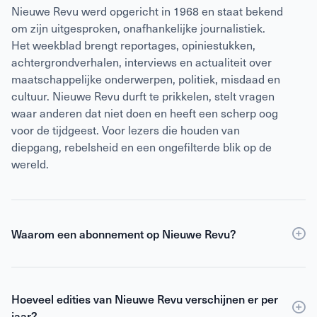
Nieuwe Revu werd opgericht in 1968 en staat bekend
om zijn uitgesproken, onafhankelijke journalistiek.
Het weekblad brengt reportages, opiniestukken,
achtergrondverhalen, interviews en actualiteit over
maatschappelijke onderwerpen, politiek, misdaad en
cultuur. Nieuwe Revu durft te prikkelen, stelt vragen
waar anderen dat niet doen en heeft een scherp oog
voor de tijdgeest. Voor lezers die houden van
diepgang, rebelsheid en een ongefilterde blik op de
wereld.
Waarom een abonnement op Nieuwe Revu?
Een
abonnement
op Nieuwe Revu is voordeliger dan
losse verkoop en geeft je wekelijks toegang tot
Hoeveel edities van Nieuwe Revu verschijnen er per
scherpe journalistiek en digitale edities. Je ontvangt
jaar?
Nieuwe Revu elke week thuis, zodat je geen enkel