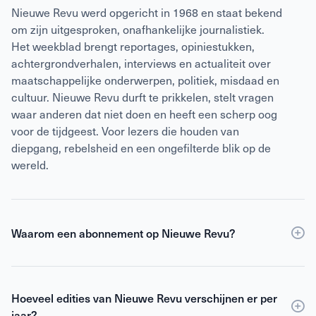
Nieuwe Revu werd opgericht in 1968 en staat bekend
om zijn uitgesproken, onafhankelijke journalistiek.
Het weekblad brengt reportages, opiniestukken,
achtergrondverhalen, interviews en actualiteit over
maatschappelijke onderwerpen, politiek, misdaad en
cultuur. Nieuwe Revu durft te prikkelen, stelt vragen
waar anderen dat niet doen en heeft een scherp oog
voor de tijdgeest. Voor lezers die houden van
diepgang, rebelsheid en een ongefilterde blik op de
wereld.
Waarom een abonnement op Nieuwe Revu?
Een
abonnement
op Nieuwe Revu is voordeliger dan
losse verkoop en geeft je wekelijks toegang tot
Hoeveel edities van Nieuwe Revu verschijnen er per
scherpe journalistiek en digitale edities. Je ontvangt
jaar?
Nieuwe Revu elke week thuis, zodat je geen enkel