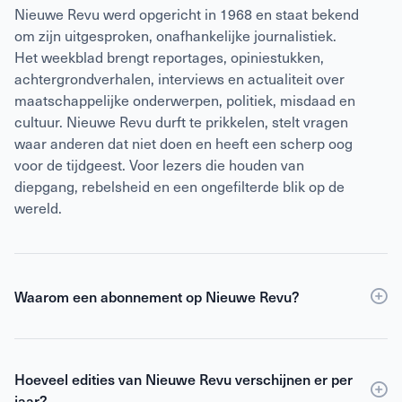
Nieuwe Revu werd opgericht in 1968 en staat bekend
om zijn uitgesproken, onafhankelijke journalistiek.
Het weekblad brengt reportages, opiniestukken,
achtergrondverhalen, interviews en actualiteit over
maatschappelijke onderwerpen, politiek, misdaad en
cultuur. Nieuwe Revu durft te prikkelen, stelt vragen
waar anderen dat niet doen en heeft een scherp oog
voor de tijdgeest. Voor lezers die houden van
diepgang, rebelsheid en een ongefilterde blik op de
wereld.
Waarom een abonnement op Nieuwe Revu?
Een
abonnement
op Nieuwe Revu is voordeliger dan
losse verkoop en geeft je wekelijks toegang tot
Hoeveel edities van Nieuwe Revu verschijnen er per
scherpe journalistiek en digitale edities. Je ontvangt
jaar?
Nieuwe Revu elke week thuis, zodat je geen enkel