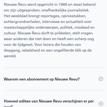
Nieuwe Revu werd opgericht in 1968 en staat bekend
om zijn uitgesproken, onafhankelijke journalistiek.
Het weekblad brengt reportages, opiniestukken,
achtergrondverhalen, interviews en actualiteit over
maatschappelijke onderwerpen, politiek, misdaad en
cultuur. Nieuwe Revu durft te prikkelen, stelt vragen
waar anderen dat niet doen en heeft een scherp oog
voor de tijdgeest. Voor lezers die houden van
diepgang, rebelsheid en een ongefilterde blik op de
wereld.
Waarom een abonnement op Nieuwe Revu?
Een
abonnement
op Nieuwe Revu is voordeliger dan
losse verkoop en geeft je wekelijks toegang tot
Hoeveel edities van Nieuwe Revu verschijnen er per
scherpe journalistiek en digitale edities. Je ontvangt
jaar?
Nieuwe Revu elke week thuis, zodat je geen enkel