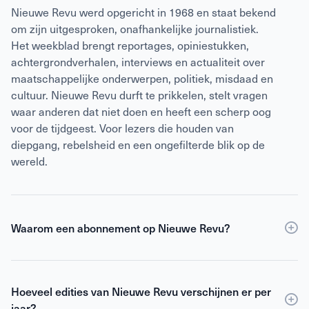
Nieuwe Revu werd opgericht in 1968 en staat bekend
om zijn uitgesproken, onafhankelijke journalistiek.
Het weekblad brengt reportages, opiniestukken,
achtergrondverhalen, interviews en actualiteit over
maatschappelijke onderwerpen, politiek, misdaad en
cultuur. Nieuwe Revu durft te prikkelen, stelt vragen
waar anderen dat niet doen en heeft een scherp oog
voor de tijdgeest. Voor lezers die houden van
diepgang, rebelsheid en een ongefilterde blik op de
wereld.
Waarom een abonnement op Nieuwe Revu?
Een
abonnement
op Nieuwe Revu is voordeliger dan
losse verkoop en geeft je wekelijks toegang tot
Hoeveel edities van Nieuwe Revu verschijnen er per
scherpe journalistiek en digitale edities. Je ontvangt
jaar?
Nieuwe Revu elke week thuis, zodat je geen enkel