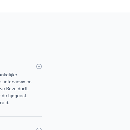
nkelijke
, interviews en
we Revu durft
 de tijdgeest.
reld.