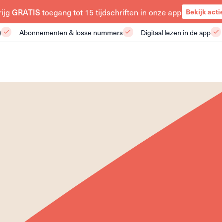
rijg
GRATIS
toegang tot 15 tijdschriften in onze app
Bekijk acti
)
Abonnementen & losse nummers
Digitaal lezen in de app