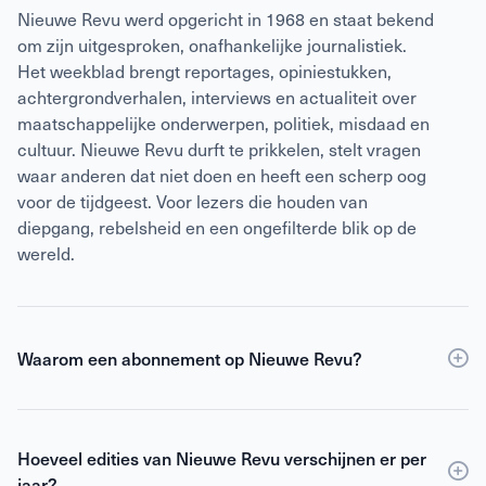
Nieuwe Revu werd opgericht in 1968 en staat bekend
om zijn uitgesproken, onafhankelijke journalistiek.
Het weekblad brengt reportages, opiniestukken,
achtergrondverhalen, interviews en actualiteit over
maatschappelijke onderwerpen, politiek, misdaad en
cultuur. Nieuwe Revu durft te prikkelen, stelt vragen
waar anderen dat niet doen en heeft een scherp oog
voor de tijdgeest. Voor lezers die houden van
diepgang, rebelsheid en een ongefilterde blik op de
wereld.
Waarom een abonnement op Nieuwe Revu?
Een
abonnement
op Nieuwe Revu is voordeliger dan
losse verkoop en geeft je wekelijks toegang tot
Hoeveel edities van Nieuwe Revu verschijnen er per
scherpe journalistiek en digitale edities. Je ontvangt
jaar?
Nieuwe Revu elke week thuis, zodat je geen enkel