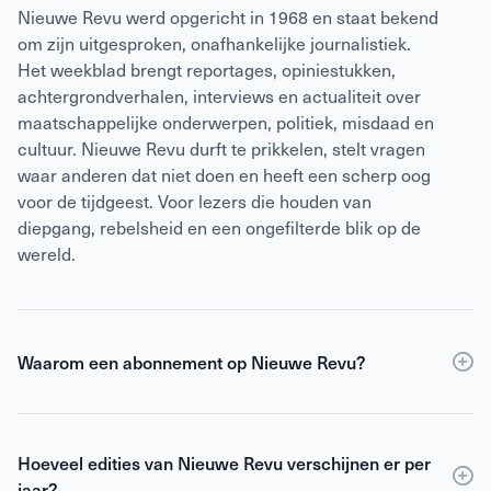
Nieuwe Revu werd opgericht in 1968 en staat bekend
om zijn uitgesproken, onafhankelijke journalistiek.
Het weekblad brengt reportages, opiniestukken,
achtergrondverhalen, interviews en actualiteit over
maatschappelijke onderwerpen, politiek, misdaad en
cultuur. Nieuwe Revu durft te prikkelen, stelt vragen
waar anderen dat niet doen en heeft een scherp oog
voor de tijdgeest. Voor lezers die houden van
diepgang, rebelsheid en een ongefilterde blik op de
wereld.
Waarom een abonnement op Nieuwe Revu?
Een
abonnement
op Nieuwe Revu is voordeliger dan
losse verkoop en geeft je wekelijks toegang tot
Hoeveel edities van Nieuwe Revu verschijnen er per
scherpe journalistiek en digitale edities. Je ontvangt
jaar?
Nieuwe Revu elke week thuis, zodat je geen enkel