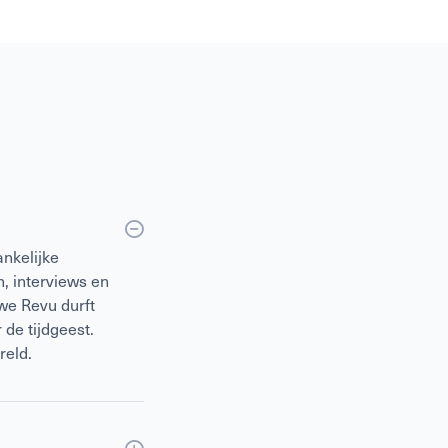
nkelijke
, interviews en
we Revu durft
 de tijdgeest.
reld.