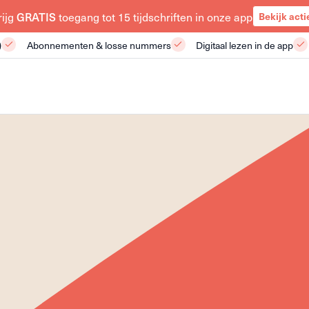
rijg
toegang tot 15 tijdschriften in onze app
GRATIS
Bekijk acti
)
Abonnementen & losse nummers
Digitaal lezen in de app