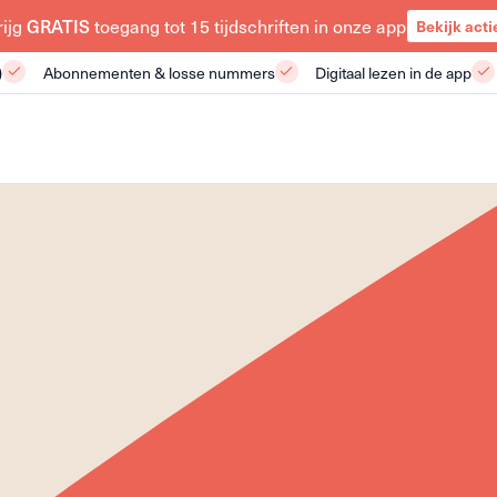
GRATIS
rijg
toegang tot 15 tijdschriften in onze app
Bekijk acti
)
Abonnementen & losse nummers
Digitaal lezen in de app