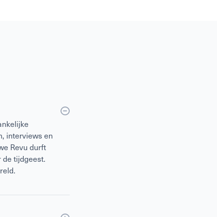
nkelijke
, interviews en
we Revu durft
 de tijdgeest.
reld.