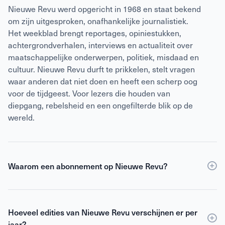
Nieuwe Revu werd opgericht in 1968 en staat bekend
om zijn uitgesproken, onafhankelijke journalistiek.
Het weekblad brengt reportages, opiniestukken,
achtergrondverhalen, interviews en actualiteit over
maatschappelijke onderwerpen, politiek, misdaad en
cultuur. Nieuwe Revu durft te prikkelen, stelt vragen
waar anderen dat niet doen en heeft een scherp oog
voor de tijdgeest. Voor lezers die houden van
diepgang, rebelsheid en een ongefilterde blik op de
wereld.
Waarom een abonnement op Nieuwe Revu?
Een
abonnement
op Nieuwe Revu is voordeliger dan
losse verkoop en geeft je wekelijks toegang tot
Hoeveel edities van Nieuwe Revu verschijnen er per
scherpe journalistiek en digitale edities. Je ontvangt
jaar?
Nieuwe Revu elke week thuis, zodat je geen enkel