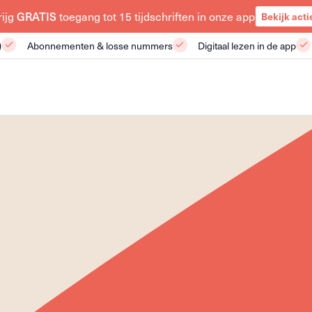
GRATIS
rijg
toegang tot 15 tijdschriften in onze app
Bekijk acti
)
Abonnementen & losse nummers
Digitaal lezen in de app