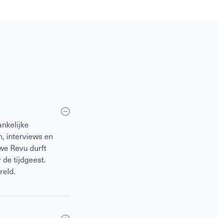
nkelijke
, interviews en
we Revu durft
 de tijdgeest.
reld.