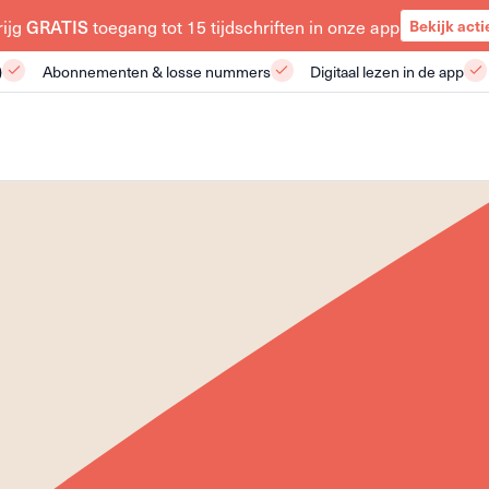
rijg
GRATIS
toegang tot 15 tijdschriften in onze app
Bekijk acti
)
Abonnementen & losse nummers
Digitaal lezen in de app