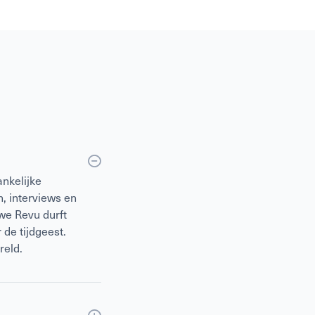
nkelijke
, interviews en
we Revu durft
 de tijdgeest.
reld.