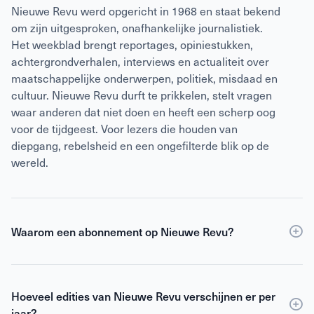
Nieuwe Revu werd opgericht in 1968 en staat bekend
om zijn uitgesproken, onafhankelijke journalistiek.
Het weekblad brengt reportages, opiniestukken,
achtergrondverhalen, interviews en actualiteit over
maatschappelijke onderwerpen, politiek, misdaad en
cultuur. Nieuwe Revu durft te prikkelen, stelt vragen
waar anderen dat niet doen en heeft een scherp oog
voor de tijdgeest. Voor lezers die houden van
diepgang, rebelsheid en een ongefilterde blik op de
wereld.
Waarom een abonnement op Nieuwe Revu?
Een
abonnement
op Nieuwe Revu is voordeliger dan
losse verkoop en geeft je wekelijks toegang tot
Hoeveel edities van Nieuwe Revu verschijnen er per
scherpe journalistiek en digitale edities. Je ontvangt
jaar?
Nieuwe Revu elke week thuis, zodat je geen enkel