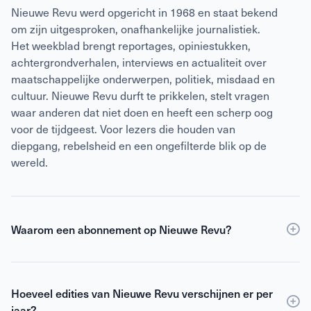
Nieuwe Revu werd opgericht in 1968 en staat bekend
om zijn uitgesproken, onafhankelijke journalistiek.
Het weekblad brengt reportages, opiniestukken,
achtergrondverhalen, interviews en actualiteit over
maatschappelijke onderwerpen, politiek, misdaad en
cultuur. Nieuwe Revu durft te prikkelen, stelt vragen
waar anderen dat niet doen en heeft een scherp oog
voor de tijdgeest. Voor lezers die houden van
diepgang, rebelsheid en een ongefilterde blik op de
wereld.
Waarom een abonnement op Nieuwe Revu?
Een
abonnement
op Nieuwe Revu is voordeliger dan
losse verkoop en geeft je wekelijks toegang tot
Hoeveel edities van Nieuwe Revu verschijnen er per
scherpe journalistiek en digitale edities. Je ontvangt
jaar?
Nieuwe Revu elke week thuis, zodat je geen enkel