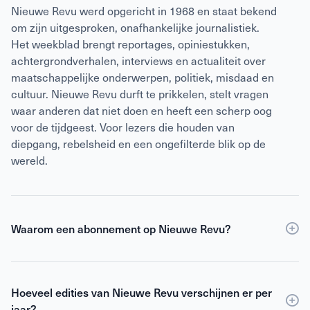
Nieuwe Revu werd opgericht in 1968 en staat bekend
om zijn uitgesproken, onafhankelijke journalistiek.
Het weekblad brengt reportages, opiniestukken,
achtergrondverhalen, interviews en actualiteit over
maatschappelijke onderwerpen, politiek, misdaad en
cultuur. Nieuwe Revu durft te prikkelen, stelt vragen
waar anderen dat niet doen en heeft een scherp oog
voor de tijdgeest. Voor lezers die houden van
diepgang, rebelsheid en een ongefilterde blik op de
wereld.
Waarom een abonnement op Nieuwe Revu?
Een
abonnement
op Nieuwe Revu is voordeliger dan
losse verkoop en geeft je wekelijks toegang tot
Hoeveel edities van Nieuwe Revu verschijnen er per
scherpe journalistiek en digitale edities. Je ontvangt
jaar?
Nieuwe Revu elke week thuis, zodat je geen enkel