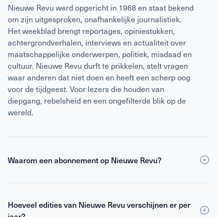
Nieuwe Revu werd opgericht in 1968 en staat bekend
om zijn uitgesproken, onafhankelijke journalistiek.
Het weekblad brengt reportages, opiniestukken,
achtergrondverhalen, interviews en actualiteit over
maatschappelijke onderwerpen, politiek, misdaad en
cultuur. Nieuwe Revu durft te prikkelen, stelt vragen
waar anderen dat niet doen en heeft een scherp oog
voor de tijdgeest. Voor lezers die houden van
diepgang, rebelsheid en een ongefilterde blik op de
wereld.
Waarom een abonnement op Nieuwe Revu?
Een
abonnement
op Nieuwe Revu is voordeliger dan
losse verkoop en geeft je wekelijks toegang tot
Hoeveel edities van Nieuwe Revu verschijnen er per
scherpe journalistiek en digitale edities. Je ontvangt
jaar?
Nieuwe Revu elke week thuis, zodat je geen enkel