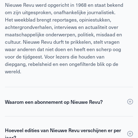
Nieuwe Revu werd opgericht in 1968 en staat bekend
om zijn uitgesproken, onafhankelijke journalistiek.
Het weekblad brengt reportages, opiniestukken,
achtergrondverhalen, interviews en actualiteit over
maatschappelijke onderwerpen, politiek, misdaad en
cultuur. Nieuwe Revu durft te prikkelen, stelt vragen
waar anderen dat niet doen en heeft een scherp oog
voor de tijdgeest. Voor lezers die houden van
diepgang, rebelsheid en een ongefilterde blik op de
wereld.
Waarom een abonnement op Nieuwe Revu?
Een
abonnement
op Nieuwe Revu is voordeliger dan
losse verkoop en geeft je wekelijks toegang tot
Hoeveel edities van Nieuwe Revu verschijnen er per
scherpe journalistiek en digitale edities. Je ontvangt
jaar?
Nieuwe Revu elke week thuis, zodat je geen enkel