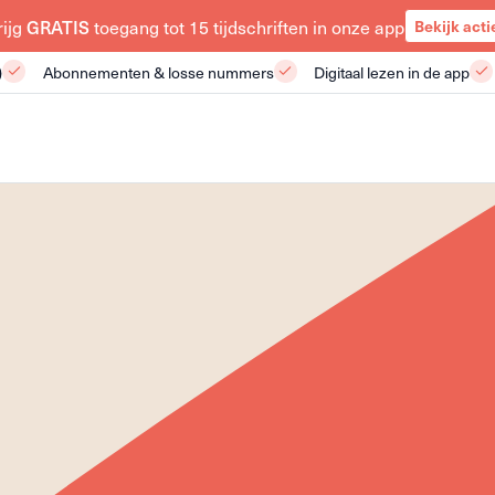
rijg
GRATIS
toegang tot 15 tijdschriften in onze app
Bekijk acti
)
Abonnementen & losse nummers
Digitaal lezen in de app