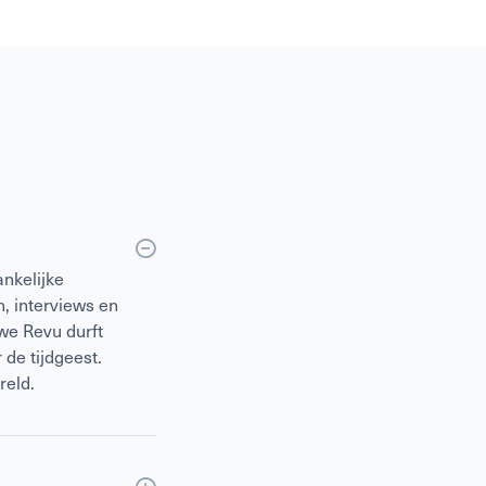
nkelijke
, interviews en
we Revu durft
 de tijdgeest.
reld.