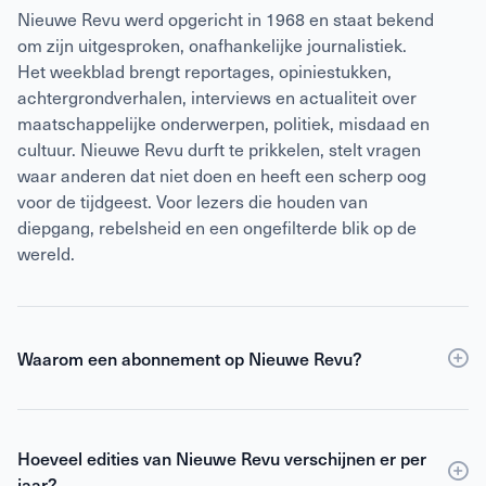
Nieuwe Revu werd opgericht in 1968 en staat bekend
om zijn uitgesproken, onafhankelijke journalistiek.
Het weekblad brengt reportages, opiniestukken,
achtergrondverhalen, interviews en actualiteit over
maatschappelijke onderwerpen, politiek, misdaad en
cultuur. Nieuwe Revu durft te prikkelen, stelt vragen
waar anderen dat niet doen en heeft een scherp oog
voor de tijdgeest. Voor lezers die houden van
diepgang, rebelsheid en een ongefilterde blik op de
wereld.
Waarom een abonnement op Nieuwe Revu?
Een
abonnement
op Nieuwe Revu is voordeliger dan
losse verkoop en geeft je wekelijks toegang tot
Hoeveel edities van Nieuwe Revu verschijnen er per
scherpe journalistiek en digitale edities. Je ontvangt
jaar?
Nieuwe Revu elke week thuis, zodat je geen enkel