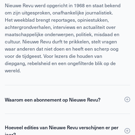
Nieuwe Revu werd opgericht in 1968 en staat bekend
om zijn uitgesproken, onafhankelijke journalistiek.
Het weekblad brengt reportages, opiniestukken,
achtergrondverhalen, interviews en actualiteit over
maatschappelijke onderwerpen, politiek, misdaad en
cultuur. Nieuwe Revu durft te prikkelen, stelt vragen
waar anderen dat niet doen en heeft een scherp oog
voor de tijdgeest. Voor lezers die houden van
diepgang, rebelsheid en een ongefilterde blik op de
wereld.
Waarom een abonnement op Nieuwe Revu?
Een
abonnement
op Nieuwe Revu is voordeliger dan
losse verkoop en geeft je wekelijks toegang tot
Hoeveel edities van Nieuwe Revu verschijnen er per
scherpe journalistiek en digitale edities. Je ontvangt
jaar?
Nieuwe Revu elke week thuis, zodat je geen enkel