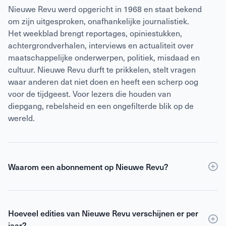
Nieuwe Revu werd opgericht in 1968 en staat bekend
om zijn uitgesproken, onafhankelijke journalistiek.
Het weekblad brengt reportages, opiniestukken,
achtergrondverhalen, interviews en actualiteit over
maatschappelijke onderwerpen, politiek, misdaad en
cultuur. Nieuwe Revu durft te prikkelen, stelt vragen
waar anderen dat niet doen en heeft een scherp oog
voor de tijdgeest. Voor lezers die houden van
diepgang, rebelsheid en een ongefilterde blik op de
wereld.
Waarom een abonnement op Nieuwe Revu?
Een
abonnement
op Nieuwe Revu is voordeliger dan
losse verkoop en geeft je wekelijks toegang tot
Hoeveel edities van Nieuwe Revu verschijnen er per
scherpe journalistiek en digitale edities. Je ontvangt
jaar?
Nieuwe Revu elke week thuis, zodat je geen enkel