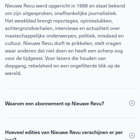
Nieuwe Revu werd opgericht in 1968 en staat bekend
om zijn uitgesproken, onafhankelijke journalistiek.
Het weekblad brengt reportages, opiniestukken,
achtergrondverhalen, interviews en actualiteit over
maatschappelijke onderwerpen, politiek, misdaad en
cultuur. Nieuwe Revu durft te prikkelen, stelt vragen
waar anderen dat niet doen en heeft een scherp oog
voor de tijdgeest. Voor lezers die houden van
diepgang, rebelsheid en een ongefilterde blik op de
wereld.
Waarom een abonnement op Nieuwe Revu?
Een
abonnement
op Nieuwe Revu is voordeliger dan
losse verkoop en geeft je wekelijks toegang tot
Hoeveel edities van Nieuwe Revu verschijnen er per
scherpe journalistiek en digitale edities. Je ontvangt
jaar?
Nieuwe Revu elke week thuis, zodat je geen enkel