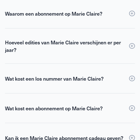
Waarom een abonnement op Marie Claire?
Een
abonnement
op Marie Claire is voordeliger dan
losse verkoop
en biedt daarnaast toegang tot digitale
Hoeveel edities van Marie Claire verschijnen er per
edities. Als abonnee ben je verzekerd van
jaar?
inspirerende inhoud, hoogwaardige fotografie en
verdiepende journalistiek – rechtstreeks bij je thuis.
Marie Claire verschijnt 6 keer per jaar.
Wat kost een los nummer van Marie Claire?
Een losse editie zowel
online
als in de winkel kost
€7,99.
Wat kost een abonnement op Marie Claire?
Je kunt al
abonnee worden
op Marie Claire vanaf
€11,50 per kwartaal. Een jaarabonnement betaal je
per kwartaal, een halfjaarabonnement dient in één
Kan ik een Marie Claire abonnement cadeau geven?