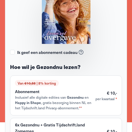
Ik geef een abonnement cadeau
Hoe wil je Gezondnu lezen?
Van
€10,88
| 8% korting
Abonnement
€ 10,-
Inclusief alle digitale edities van
Gezondnu
en
*
per kwartaal
Happy in Shape
, gratis bezorging binnen NL en
het Tijdschrift.land Privacy-abonnement.
**
6x Gezondnu + Gratis Tijdschrift.land
Zomerpas
€ 10,-