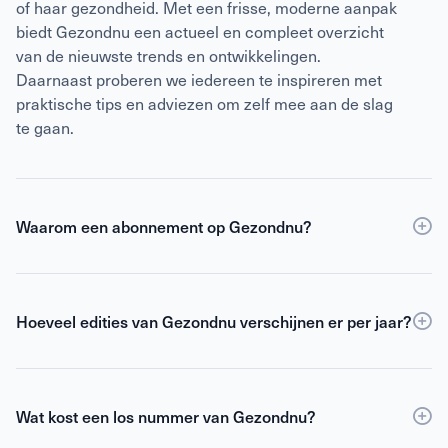
of haar gezondheid. Met een frisse, moderne aanpak
biedt Gezondnu een actueel en compleet overzicht
van de nieuwste trends en ontwikkelingen.
Daarnaast proberen we iedereen te inspireren met
praktische tips en adviezen om zelf mee aan de slag
te gaan.
Waarom een abonnement op Gezondnu?
Een
abonnement
op Gezondnu is de slimste keuze
als je verzekerd wilt zijn van elke editie, korting ten
opzichte van losse verkoop én toegang tot de digitale
Hoeveel edities van Gezondnu verschijnen er per jaar?
versie. Als abonnee blijf je gemotiveerd,
Gezondnu verschijnt 6 keer per jaar.
geïnformeerd en geïnspireerd om het beste uit jezelf
te halen.
Wat kost een los nummer van Gezondnu?