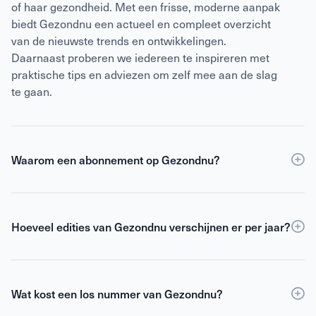
of haar gezondheid. Met een frisse, moderne aanpak
biedt Gezondnu een actueel en compleet overzicht
van de nieuwste trends en ontwikkelingen.
Daarnaast proberen we iedereen te inspireren met
praktische tips en adviezen om zelf mee aan de slag
te gaan.
Waarom een abonnement op Gezondnu?
Een
abonnement
op Gezondnu is de slimste keuze
als je verzekerd wilt zijn van elke editie, korting ten
opzichte van losse verkoop én toegang tot de digitale
Hoeveel edities van Gezondnu verschijnen er per jaar?
versie. Als abonnee blijf je gemotiveerd,
Gezondnu verschijnt 6 keer per jaar.
geïnformeerd en geïnspireerd om het beste uit jezelf
te halen.
Wat kost een los nummer van Gezondnu?