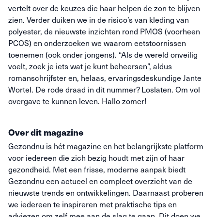
vertelt over de keuzes die haar helpen de zon te blijven
zien. Verder duiken we in de risico’s van kleding van
polyester, de nieuwste inzichten rond PMOS (voorheen
PCOS) en onderzoeken we waarom eetstoornissen
toenemen (ook onder jongens). “Als de wereld onveilig
voelt, zoek je iets wat je kunt beheersen”, aldus
romanschrijfster en, helaas, ervaringsdeskundige Jante
Wortel. De rode draad in dit nummer? Loslaten. Om vol
overgave te kunnen leven. Hallo zomer!
Over dit magazine
Gezondnu is hét magazine en het belangrijkste platform
voor iedereen die zich bezig houdt met zijn of haar
gezondheid. Met een frisse, moderne aanpak biedt
Gezondnu een actueel en compleet overzicht van de
nieuwste trends en ontwikkelingen. Daarnaast proberen
we iedereen te inspireren met praktische tips en
adviezen om zelf mee aan de slag te gaan. Dit doen we