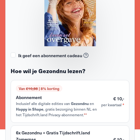
Ik geef een abonnement cadeau
Hoe wil je Gezondnu lezen?
Van
€10,88
| 8% korting
Abonnement
€ 10,-
Inclusief alle digitale edities van
en
Gezondnu
per kwartaal
*
, gratis bezorging binnen NL en
Happy in Shape
het Tijdschrift.land Privacy-abonnement.
**
6x Gezondnu + Gratis Tijdschrift.land
Zomerpas
€ 10,-