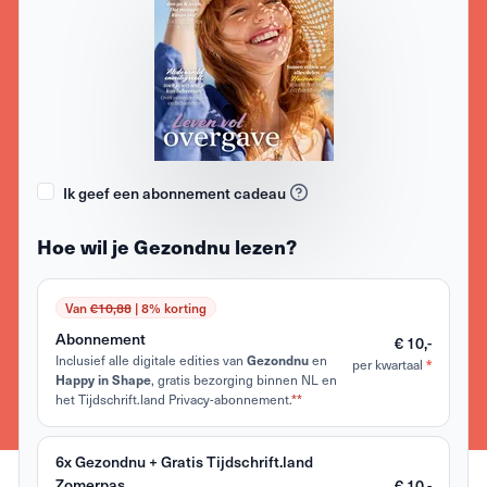
Ik geef een abonnement cadeau
Hoe wil je Gezondnu lezen?
Van
€10,88
| 8% korting
Abonnement
€ 10,-
Inclusief alle digitale edities van
en
Gezondnu
per kwartaal
*
, gratis bezorging binnen NL en
Happy in Shape
het Tijdschrift.land Privacy-abonnement.
**
6x Gezondnu + Gratis Tijdschrift.land
Zomerpas
€ 10,-