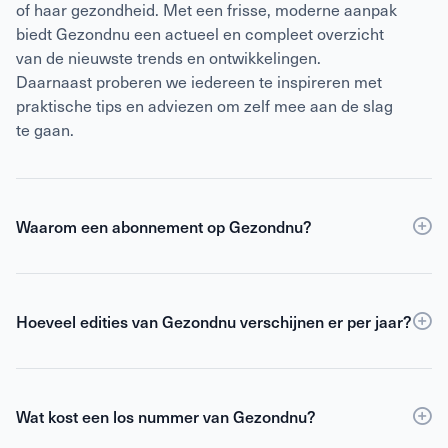
of haar gezondheid. Met een frisse, moderne aanpak
biedt Gezondnu een actueel en compleet overzicht
van de nieuwste trends en ontwikkelingen.
Daarnaast proberen we iedereen te inspireren met
praktische tips en adviezen om zelf mee aan de slag
te gaan.
Waarom een abonnement op Gezondnu?
Een
abonnement
op Gezondnu is de slimste keuze
als je verzekerd wilt zijn van elke editie, korting ten
opzichte van losse verkoop én toegang tot de digitale
Hoeveel edities van Gezondnu verschijnen er per jaar?
versie. Als abonnee blijf je gemotiveerd,
Gezondnu verschijnt 6 keer per jaar.
geïnformeerd en geïnspireerd om het beste uit jezelf
te halen.
Wat kost een los nummer van Gezondnu?