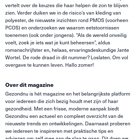
vertelt over de keuzes die haar helpen de zon te blijven
zien. Verder duiken we in de risico’s van kleding van
polyester, de nieuwste inzichten rond PMOS (voorheen
PCOS) en onderzoeken we waarom eetstoornissen
toenemen (ook onder jongens). “Als de wereld onveilig
voelt, zoek je iets wat je kunt beheersen”, aldus
romanschrijfster en, helaas, ervaringsdeskundige Jante
Wortel. De rode draad in dit nummer? Loslaten. Om vol
overgave te kunnen leven. Hallo zomer!
Over dit magazine
Gezondnu is hét magazine en het belangrijkste platform
voor iedereen die zich bezig houdt met zijn of haar
gezondheid. Met een frisse, moderne aanpak biedt
Gezondnu een actueel en compleet overzicht van de
nieuwste trends en ontwikkelingen. Daarnaast proberen
we iedereen te inspireren met praktische tips en
adviezen om zelf mee aan de slag te gaan. Dit doen we