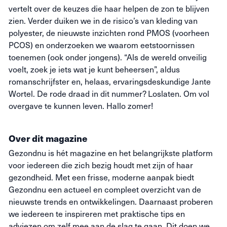
vertelt over de keuzes die haar helpen de zon te blijven
zien. Verder duiken we in de risico’s van kleding van
polyester, de nieuwste inzichten rond PMOS (voorheen
PCOS) en onderzoeken we waarom eetstoornissen
toenemen (ook onder jongens). “Als de wereld onveilig
voelt, zoek je iets wat je kunt beheersen”, aldus
romanschrijfster en, helaas, ervaringsdeskundige Jante
Wortel. De rode draad in dit nummer? Loslaten. Om vol
overgave te kunnen leven. Hallo zomer!
Over dit magazine
Gezondnu is hét magazine en het belangrijkste platform
voor iedereen die zich bezig houdt met zijn of haar
gezondheid. Met een frisse, moderne aanpak biedt
Gezondnu een actueel en compleet overzicht van de
nieuwste trends en ontwikkelingen. Daarnaast proberen
we iedereen te inspireren met praktische tips en
adviezen om zelf mee aan de slag te gaan. Dit doen we