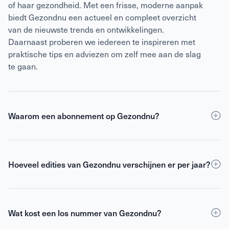
of haar gezondheid. Met een frisse, moderne aanpak
biedt Gezondnu een actueel en compleet overzicht
van de nieuwste trends en ontwikkelingen.
Daarnaast proberen we iedereen te inspireren met
praktische tips en adviezen om zelf mee aan de slag
te gaan.
Waarom een abonnement op Gezondnu?
Een
abonnement
op Gezondnu is de slimste keuze
als je verzekerd wilt zijn van elke editie, korting ten
opzichte van losse verkoop én toegang tot de digitale
Hoeveel edities van Gezondnu verschijnen er per jaar?
versie. Als abonnee blijf je gemotiveerd,
Gezondnu verschijnt 6 keer per jaar.
geïnformeerd en geïnspireerd om het beste uit jezelf
te halen.
Wat kost een los nummer van Gezondnu?