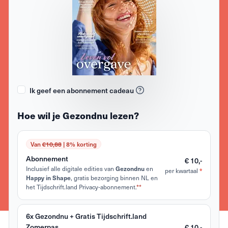
Ik geef een abonnement cadeau
Hoe wil je Gezondnu lezen?
Van
€10,88
| 8% korting
Abonnement
€ 10,-
Inclusief alle digitale edities van
en
Gezondnu
per kwartaal
*
, gratis bezorging binnen NL en
Happy in Shape
het Tijdschrift.land Privacy-abonnement.
**
6x Gezondnu + Gratis Tijdschrift.land
Zomerpas
€ 10,-