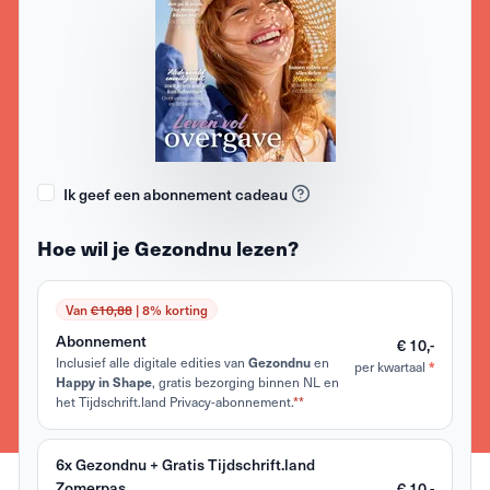
Ik geef een abonnement cadeau
Hoe wil je Gezondnu lezen?
Van
€10,88
| 8% korting
Abonnement
€ 10,-
Inclusief alle digitale edities van
en
Gezondnu
per kwartaal
*
, gratis bezorging binnen NL en
Happy in Shape
het Tijdschrift.land Privacy-abonnement.
**
6x Gezondnu + Gratis Tijdschrift.land
Zomerpas
€ 10,-