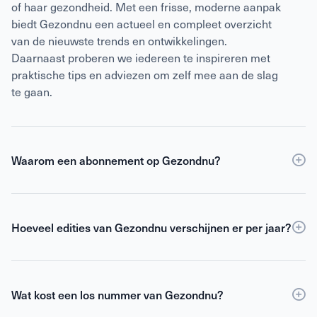
of haar gezondheid. Met een frisse, moderne aanpak
biedt Gezondnu een actueel en compleet overzicht
van de nieuwste trends en ontwikkelingen.
Daarnaast proberen we iedereen te inspireren met
praktische tips en adviezen om zelf mee aan de slag
te gaan.
Waarom een abonnement op Gezondnu?
Een
abonnement
op Gezondnu is de slimste keuze
als je verzekerd wilt zijn van elke editie, korting ten
opzichte van losse verkoop én toegang tot de digitale
Hoeveel edities van Gezondnu verschijnen er per jaar?
versie. Als abonnee blijf je gemotiveerd,
Gezondnu verschijnt 6 keer per jaar.
geïnformeerd en geïnspireerd om het beste uit jezelf
te halen.
Wat kost een los nummer van Gezondnu?