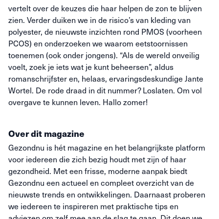
vertelt over de keuzes die haar helpen de zon te blijven
zien. Verder duiken we in de risico’s van kleding van
polyester, de nieuwste inzichten rond PMOS (voorheen
PCOS) en onderzoeken we waarom eetstoornissen
toenemen (ook onder jongens). “Als de wereld onveilig
voelt, zoek je iets wat je kunt beheersen”, aldus
romanschrijfster en, helaas, ervaringsdeskundige Jante
Wortel. De rode draad in dit nummer? Loslaten. Om vol
overgave te kunnen leven. Hallo zomer!
Over dit magazine
Gezondnu is hét magazine en het belangrijkste platform
voor iedereen die zich bezig houdt met zijn of haar
gezondheid. Met een frisse, moderne aanpak biedt
Gezondnu een actueel en compleet overzicht van de
nieuwste trends en ontwikkelingen. Daarnaast proberen
we iedereen te inspireren met praktische tips en
adviezen om zelf mee aan de slag te gaan. Dit doen we