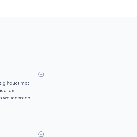
zig houdt met
ueel en
en we iedereen