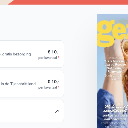
€ 10,-
e
, gratis bezorging
per kwartaal
*
€ 10,-
in de Tijdschrift.land
per kwartaal
*