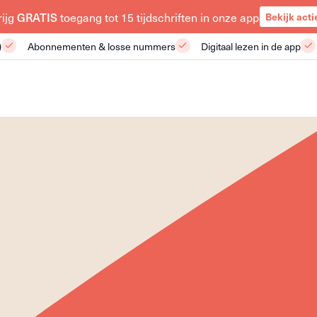
rijg
GRATIS
toegang tot 15 tijdschriften in onze app
Bekijk acti
)
Abonnementen & losse nummers
Digitaal lezen in de app