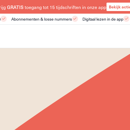
rijg
GRATIS
toegang tot 15 tijdschriften in onze app
Bekijk acti
)
Abonnementen & losse nummers
Digitaal lezen in de app