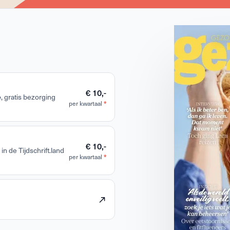
€ 10,-
e
, gratis bezorging
per kwartaal
*
€ 10,-
in de Tijdschrift.land
per kwartaal
*