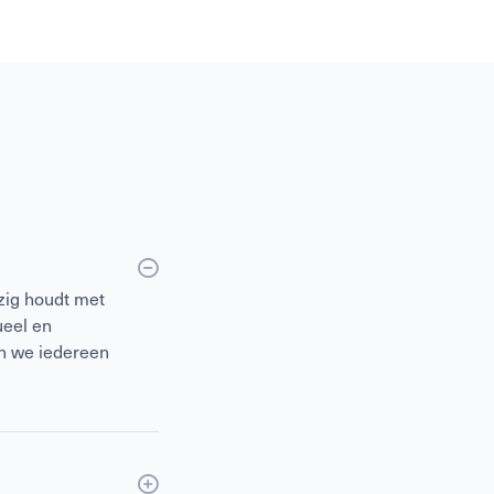
zig houdt met
ueel en
en we iedereen