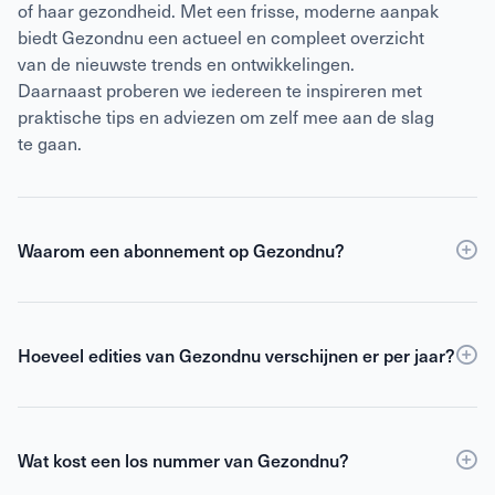
of haar gezondheid. Met een frisse, moderne aanpak
biedt Gezondnu een actueel en compleet overzicht
van de nieuwste trends en ontwikkelingen.
Daarnaast proberen we iedereen te inspireren met
praktische tips en adviezen om zelf mee aan de slag
te gaan.
Waarom een abonnement op Gezondnu?
Een
abonnement
op Gezondnu is de slimste keuze
als je verzekerd wilt zijn van elke editie, korting ten
opzichte van losse verkoop én toegang tot de digitale
Hoeveel edities van Gezondnu verschijnen er per jaar?
versie. Als abonnee blijf je gemotiveerd,
Gezondnu verschijnt 6 keer per jaar.
geïnformeerd en geïnspireerd om het beste uit jezelf
te halen.
Wat kost een los nummer van Gezondnu?