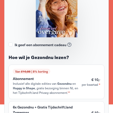
Ik geef een abonnement cadeau
Hoe wil je Gezondnu lezen?
Van
€10,88
| 8% korting
Abonnement
€ 10,-
Inclusief alle digitale edities van
en
Gezondnu
per kwartaal
*
, gratis bezorging binnen NL en
Happy in Shape
het Tijdschrift.land Privacy-abonnement.
**
6x Gezondnu + Gratis Tijdschrift.land
Zomerpas
€ 10,-