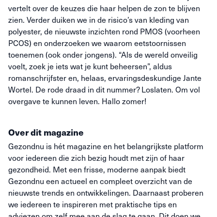
vertelt over de keuzes die haar helpen de zon te blijven
zien. Verder duiken we in de risico’s van kleding van
polyester, de nieuwste inzichten rond PMOS (voorheen
PCOS) en onderzoeken we waarom eetstoornissen
toenemen (ook onder jongens). “Als de wereld onveilig
voelt, zoek je iets wat je kunt beheersen”, aldus
romanschrijfster en, helaas, ervaringsdeskundige Jante
Wortel. De rode draad in dit nummer? Loslaten. Om vol
overgave te kunnen leven. Hallo zomer!
Over dit magazine
Gezondnu is hét magazine en het belangrijkste platform
voor iedereen die zich bezig houdt met zijn of haar
gezondheid. Met een frisse, moderne aanpak biedt
Gezondnu een actueel en compleet overzicht van de
nieuwste trends en ontwikkelingen. Daarnaast proberen
we iedereen te inspireren met praktische tips en
adviezen om zelf mee aan de slag te gaan. Dit doen we