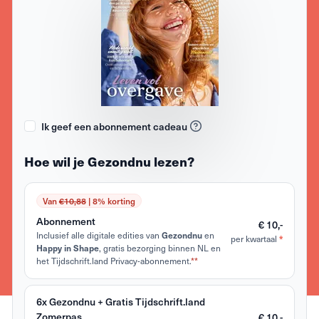
Ik geef een abonnement cadeau
Hoe wil je Gezondnu lezen?
Van
€10,88
| 8% korting
Abonnement
€ 10,-
Inclusief alle digitale edities van
Gezondnu
en
*
per kwartaal
Happy in Shape
, gratis bezorging binnen NL en
het Tijdschrift.land Privacy-abonnement.
**
6x Gezondnu + Gratis Tijdschrift.land
Zomerpas
€ 10,-