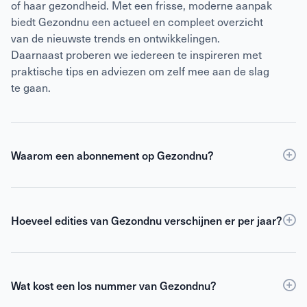
of haar gezondheid. Met een frisse, moderne aanpak
biedt Gezondnu een actueel en compleet overzicht
van de nieuwste trends en ontwikkelingen.
Daarnaast proberen we iedereen te inspireren met
praktische tips en adviezen om zelf mee aan de slag
te gaan.
Waarom een abonnement op Gezondnu?
Een
abonnement
op Gezondnu is de slimste keuze
als je verzekerd wilt zijn van elke editie, korting ten
opzichte van losse verkoop én toegang tot de digitale
Hoeveel edities van Gezondnu verschijnen er per jaar?
versie. Als abonnee blijf je gemotiveerd,
Gezondnu verschijnt 6 keer per jaar.
geïnformeerd en geïnspireerd om het beste uit jezelf
te halen.
Wat kost een los nummer van Gezondnu?