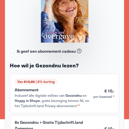
Ik geef een abonnement cadeau
Hoe wil je Gezondnu lezen?
Van
€10,88
| 8% korting
Abonnement
€ 10,-
Inclusief alle digitale edities van
en
Gezondnu
per kwartaal
*
, gratis bezorging binnen NL en
Happy in Shape
het Tijdschrift.land Privacy-abonnement.
**
6x Gezondnu + Gratis Tijdschrift.land
Zomerpas
€ 10,-