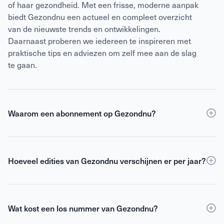
of haar gezondheid. Met een frisse, moderne aanpak
biedt Gezondnu een actueel en compleet overzicht
van de nieuwste trends en ontwikkelingen.
Daarnaast proberen we iedereen te inspireren met
praktische tips en adviezen om zelf mee aan de slag
te gaan.
Waarom een abonnement op Gezondnu?
Een
abonnement
op Gezondnu is de slimste keuze
als je verzekerd wilt zijn van elke editie, korting ten
opzichte van losse verkoop én toegang tot de digitale
Hoeveel edities van Gezondnu verschijnen er per jaar?
versie. Als abonnee blijf je gemotiveerd,
Gezondnu verschijnt 6 keer per jaar.
geïnformeerd en geïnspireerd om het beste uit jezelf
te halen.
Wat kost een los nummer van Gezondnu?