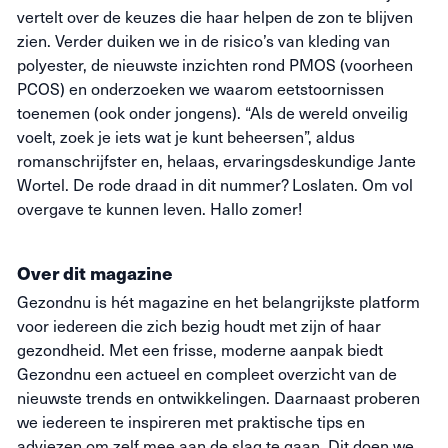
vertelt over de keuzes die haar helpen de zon te blijven
zien. Verder duiken we in de risico’s van kleding van
polyester, de nieuwste inzichten rond PMOS (voorheen
PCOS) en onderzoeken we waarom eetstoornissen
toenemen (ook onder jongens). “Als de wereld onveilig
voelt, zoek je iets wat je kunt beheersen”, aldus
romanschrijfster en, helaas, ervaringsdeskundige Jante
Wortel. De rode draad in dit nummer? Loslaten. Om vol
overgave te kunnen leven. Hallo zomer!
Over dit magazine
Gezondnu is hét magazine en het belangrijkste platform
voor iedereen die zich bezig houdt met zijn of haar
gezondheid. Met een frisse, moderne aanpak biedt
Gezondnu een actueel en compleet overzicht van de
nieuwste trends en ontwikkelingen. Daarnaast proberen
we iedereen te inspireren met praktische tips en
adviezen om zelf mee aan de slag te gaan. Dit doen we