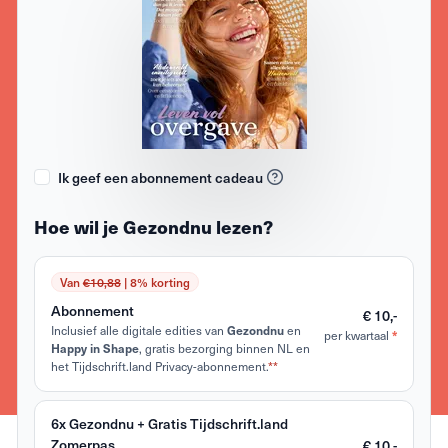
Ik geef een abonnement cadeau
Hoe wil je Gezondnu lezen?
Van
€10,88
| 8% korting
Abonnement
€ 10,-
Inclusief alle digitale edities van
Gezondnu
en
*
per kwartaal
Happy in Shape
, gratis bezorging binnen NL en
het Tijdschrift.land Privacy-abonnement.
**
6x Gezondnu + Gratis Tijdschrift.land
Zomerpas
€ 10,-