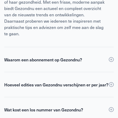
of haar gezondheid. Met een frisse, moderne aanpak
biedt Gezondnu een actueel en compleet overzicht
van de nieuwste trends en ontwikkelingen.
Daarnaast proberen we iedereen te inspireren met
praktische tips en adviezen om zelf mee aan de slag
te gaan.
Waarom een abonnement op Gezondnu?
Een
abonnement
op Gezondnu is de slimste keuze
als je verzekerd wilt zijn van elke editie, korting ten
opzichte van losse verkoop én toegang tot de digitale
Hoeveel edities van Gezondnu verschijnen er per jaar?
versie. Als abonnee blijf je gemotiveerd,
Gezondnu verschijnt 6 keer per jaar.
geïnformeerd en geïnspireerd om het beste uit jezelf
te halen.
Wat kost een los nummer van Gezondnu?