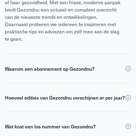
of haar gezondheid. Met een frisse, moderne aanpak
biedt Gezondnu een actueel en compleet overzicht
van de nieuwste trends en ontwikkelingen.
Daarnaast proberen we iedereen te inspireren met
praktische tips en adviezen om zelf mee aan de slag
te gaan.
Waarom een abonnement op Gezondnu?
Een
abonnement
op Gezondnu is de slimste keuze
als je verzekerd wilt zijn van elke editie, korting ten
opzichte van losse verkoop én toegang tot de digitale
Hoeveel edities van Gezondnu verschijnen er per jaar?
versie. Als abonnee blijf je gemotiveerd,
Gezondnu verschijnt 6 keer per jaar.
geïnformeerd en geïnspireerd om het beste uit jezelf
te halen.
Wat kost een los nummer van Gezondnu?