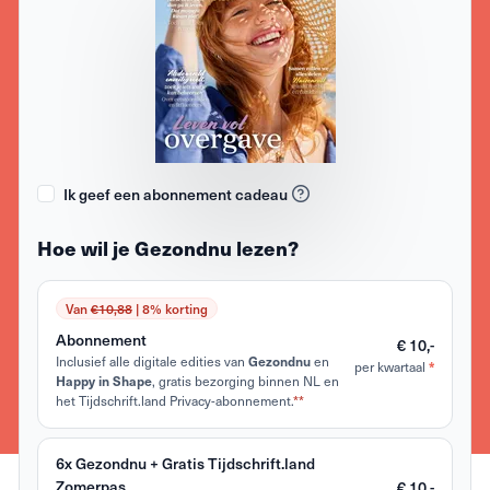
Ik geef een abonnement cadeau
Hoe wil je Gezondnu lezen?
Van
€10,88
| 8% korting
Abonnement
€ 10,-
Inclusief alle digitale edities van
Gezondnu
en
*
per kwartaal
Happy in Shape
, gratis bezorging binnen NL en
het Tijdschrift.land Privacy-abonnement.
**
6x Gezondnu + Gratis Tijdschrift.land
Zomerpas
€ 10,-