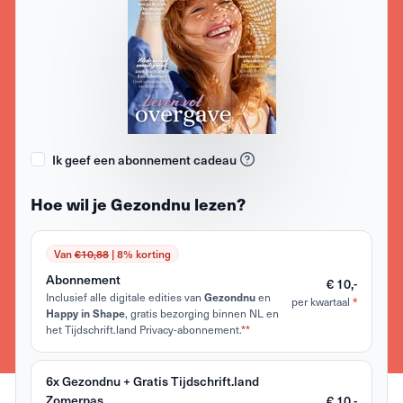
Ik geef een abonnement cadeau
Hoe wil je Gezondnu lezen?
Van
€10,88
| 8% korting
Abonnement
€ 10,-
Inclusief alle digitale edities van
Gezondnu
en
*
per kwartaal
Happy in Shape
, gratis bezorging binnen NL en
het Tijdschrift.land Privacy-abonnement.
**
6x Gezondnu + Gratis Tijdschrift.land
Zomerpas
€ 10,-