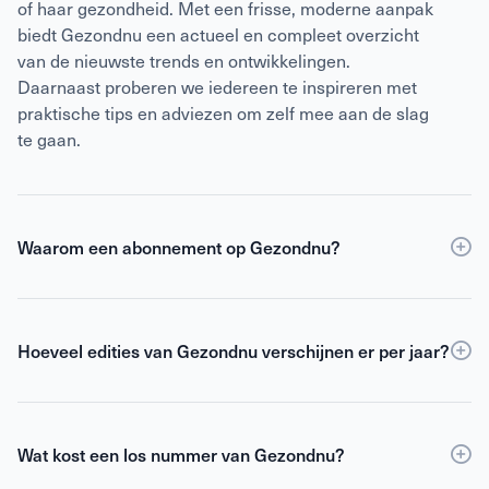
of haar gezondheid. Met een frisse, moderne aanpak
biedt Gezondnu een actueel en compleet overzicht
van de nieuwste trends en ontwikkelingen.
Daarnaast proberen we iedereen te inspireren met
praktische tips en adviezen om zelf mee aan de slag
te gaan.
Waarom een abonnement op Gezondnu?
Een
abonnement
op Gezondnu is de slimste keuze
als je verzekerd wilt zijn van elke editie, korting ten
opzichte van losse verkoop én toegang tot de digitale
Hoeveel edities van Gezondnu verschijnen er per jaar?
versie. Als abonnee blijf je gemotiveerd,
Gezondnu verschijnt 6 keer per jaar.
geïnformeerd en geïnspireerd om het beste uit jezelf
te halen.
Wat kost een los nummer van Gezondnu?