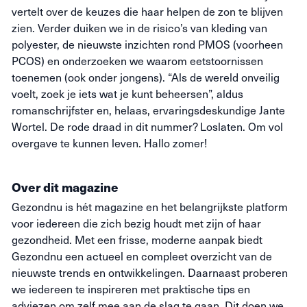
vertelt over de keuzes die haar helpen de zon te blijven
zien. Verder duiken we in de risico’s van kleding van
polyester, de nieuwste inzichten rond PMOS (voorheen
PCOS) en onderzoeken we waarom eetstoornissen
toenemen (ook onder jongens). “Als de wereld onveilig
voelt, zoek je iets wat je kunt beheersen”, aldus
romanschrijfster en, helaas, ervaringsdeskundige Jante
Wortel. De rode draad in dit nummer? Loslaten. Om vol
overgave te kunnen leven. Hallo zomer!
Over dit magazine
Gezondnu is hét magazine en het belangrijkste platform
voor iedereen die zich bezig houdt met zijn of haar
gezondheid. Met een frisse, moderne aanpak biedt
Gezondnu een actueel en compleet overzicht van de
nieuwste trends en ontwikkelingen. Daarnaast proberen
we iedereen te inspireren met praktische tips en
adviezen om zelf mee aan de slag te gaan. Dit doen we