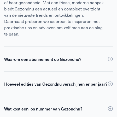
of haar gezondheid. Met een frisse, moderne aanpak
biedt Gezondnu een actueel en compleet overzicht
van de nieuwste trends en ontwikkelingen.
Daarnaast proberen we iedereen te inspireren met
praktische tips en adviezen om zelf mee aan de slag
te gaan.
Waarom een abonnement op Gezondnu?
Een
abonnement
op Gezondnu is de slimste keuze
als je verzekerd wilt zijn van elke editie, korting ten
opzichte van losse verkoop én toegang tot de digitale
Hoeveel edities van Gezondnu verschijnen er per jaar?
versie. Als abonnee blijf je gemotiveerd,
Gezondnu verschijnt 6 keer per jaar.
geïnformeerd en geïnspireerd om het beste uit jezelf
te halen.
Wat kost een los nummer van Gezondnu?