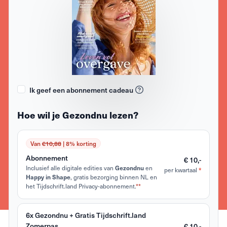
Ik geef een abonnement cadeau
Hoe wil je Gezondnu lezen?
Van
€10,88
| 8% korting
Abonnement
€ 10,-
Inclusief alle digitale edities van
en
Gezondnu
per kwartaal
*
, gratis bezorging binnen NL en
Happy in Shape
het Tijdschrift.land Privacy-abonnement.
**
6x Gezondnu + Gratis Tijdschrift.land
Zomerpas
€ 10,-